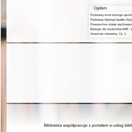
Ogółem
Podstawy teorii treningu spor
Biologia dla studentów AWF : [
Anatomia człowieka. Cz. 1
Biblioteka współpracuje z portalem e-usług bibl