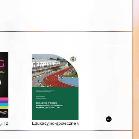
acji i zapobieganiu kontuzjom : łatwy, domowy przewodnik po przezwyci
Edukacyjno-społeczne wartości sportu i olimpizmu pr