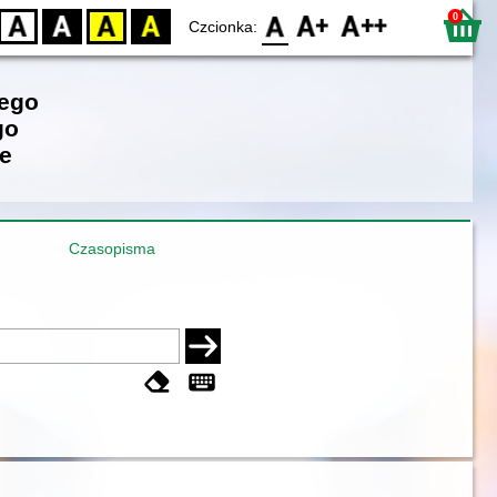
0
D
BW
YB
BY
F0
F1
F2
Czcionka:
iego
go
e
Czasopisma