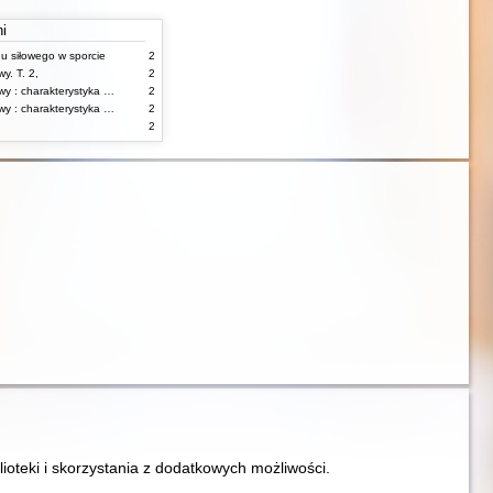
ni
gu siłowego w sporcie
2
y. T. 2,
2
Korekcja wad postawy : charakterystyka wad postawy oraz postępowanie korekcyjne w poszczególnych rodzajach wad. T. 1
2
Korekcja wad postawy : charakterystyka wad postawy oraz postępowanie korekcyjne w poszczególnych rodzajach wad. T. 2
2
2
lioteki i skorzystania z dodatkowych możliwości.