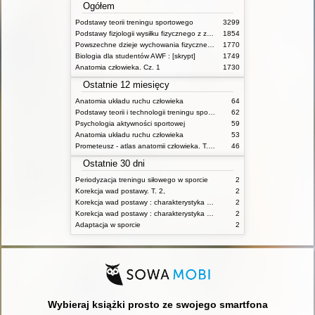
Ogółem
Podstawy teorii treningu sportowego
3299
Podstawy fizjologii wysiłku fizycznego z zarysem fizjologii człowieka
1854
Powszechne dzieje wychowania fizycznego i sportu
1770
Biologia dla studentów AWF : [skrypt]
1749
Anatomia człowieka. Cz. 1
1730
Ostatnie 12 miesięcy
Anatomia układu ruchu człowieka
64
Podstawy teorii i technologii treningu sportowego : praca zbiorowa. T. 2
62
Psychologia aktywności sportowej
59
Anatomia układu ruchu człowieka
53
Prometeusz - atlas anatomii człowieka. T. 1,
46
Ostatnie 30 dni
Periodyzacja treningu siłowego w sporcie
2
Korekcja wad postawy. T. 2,
2
Korekcja wad postawy : charakterystyka wad postawy oraz postępowanie korekcyjne w poszczególnych rodzajach wad. T. 1
2
Korekcja wad postawy : charakterystyka wad postawy oraz postępowanie korekcyjne w poszczególnych rodzajach wad. T. 2
2
Adaptacja w sporcie
2
Wybieraj książki prosto ze swojego smartfona