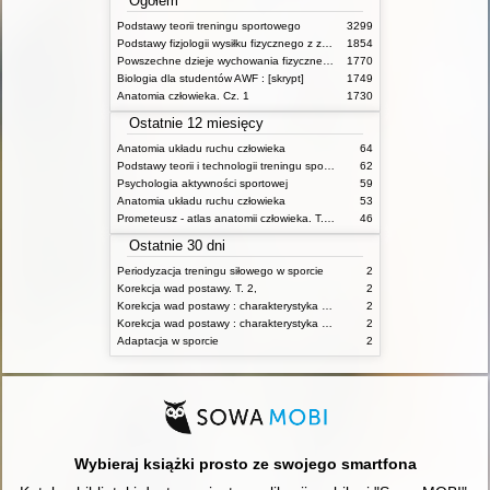
Ogółem
Podstawy teorii treningu sportowego
3299
Podstawy fizjologii wysiłku fizycznego z zarysem fizjologii człowieka
1854
Powszechne dzieje wychowania fizycznego i sportu
1770
Biologia dla studentów AWF : [skrypt]
1749
Anatomia człowieka. Cz. 1
1730
Ostatnie 12 miesięcy
Anatomia układu ruchu człowieka
64
Podstawy teorii i technologii treningu sportowego : praca zbiorowa. T. 2
62
Psychologia aktywności sportowej
59
Anatomia układu ruchu człowieka
53
Prometeusz - atlas anatomii człowieka. T. 1,
46
Ostatnie 30 dni
Periodyzacja treningu siłowego w sporcie
2
Korekcja wad postawy. T. 2,
2
Korekcja wad postawy : charakterystyka wad postawy oraz postępowanie korekcyjne w poszczególnych rodzajach wad. T. 1
2
Korekcja wad postawy : charakterystyka wad postawy oraz postępowanie korekcyjne w poszczególnych rodzajach wad. T. 2
2
Adaptacja w sporcie
2
Wybieraj książki prosto ze swojego smartfona