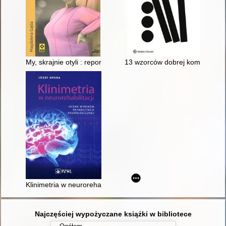
My, skrajnie otyli : reportaż o Polakach chorych na otyłość skra
13 wzorców dobrej komunikacji i 
Klinimetria w neurorehabilitacji : ocena wyników rehabilitacji n
Najczęściej wypożyczane książki w bibliotece