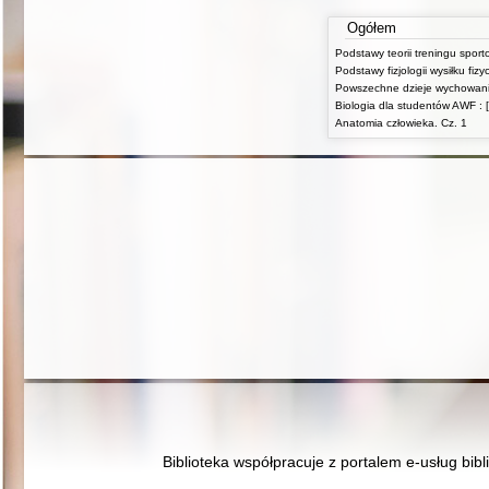
Ogółem
Podstawy teorii treningu spor
Biologia dla studentów AWF : [
Anatomia człowieka. Cz. 1
Biblioteka współpracuje z portalem e-usług bibl