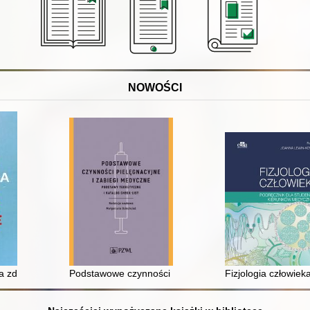
NOWOŚCI
,
a zdrowie publiczne
Podstawowe czynności pielęgnacyjne i zabiegi medyczne
Fizjologia człowie