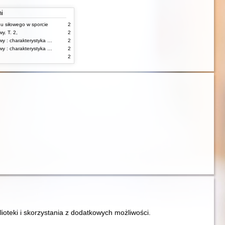
ni
gu siłowego w sporcie
2
y. T. 2,
2
Korekcja wad postawy : charakterystyka wad postawy oraz postępowanie korekcyjne w poszczególnych rodzajach wad. T. 1
2
Korekcja wad postawy : charakterystyka wad postawy oraz postępowanie korekcyjne w poszczególnych rodzajach wad. T. 2
2
2
lioteki i skorzystania z dodatkowych możliwości.