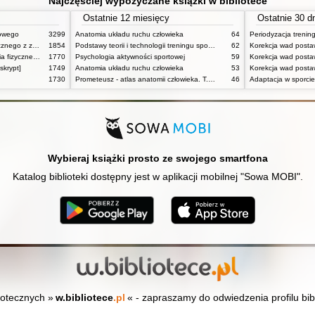
Najczęściej wypożyczane książki w bibliotece
Ostatnie 12 miesięcy
Ostatnie 30 d
towego
3299
Anatomia układu ruchu człowieka
64
Periodyzacja trenin
Podstawy fizjologii wysiłku fizycznego z zarysem fizjologii człowieka
1854
Podstawy teorii i technologii treningu sportowego : praca zbiorowa. T. 2
62
Korekcja wad postaw
Powszechne dzieje wychowania fizycznego i sportu
1770
Psychologia aktywności sportowej
59
skrypt]
1749
Anatomia układu ruchu człowieka
53
1730
Prometeusz - atlas anatomii człowieka. T. 1,
46
Adaptacja w sporcie
Wybieraj książki prosto ze swojego smartfona
Katalog biblioteki dostępny jest w aplikacji mobilnej "Sowa MOBI".
iotecznych »
w.bibliotece
.pl
« - zapraszamy do odwiedzenia profilu bib