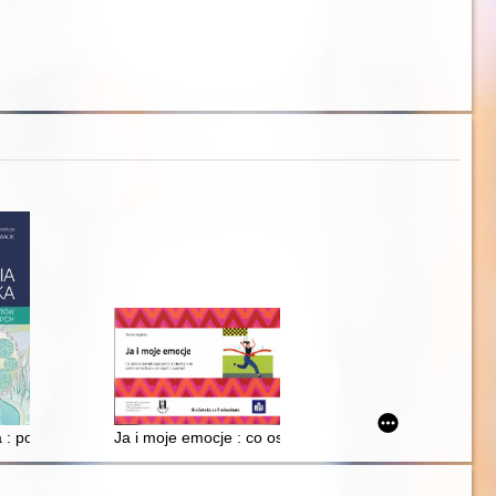
 : podstawy teoretyczne i katalog check-list
ka : podręcznik dla studentów kierunków medycznych
Ja i moje emocje : co osoba z niepełnosprawnością in