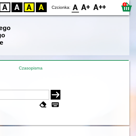
0
D
BW
YB
BY
F0
F1
F2
Czcionka:
iego
go
e
Czasopisma