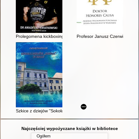
Prolegomena kickboxingu
Profesor Janusz Czerwiński : 
Szkice z dziejów "Sokoła" w Białej : na 125-lecie założenia "So
Najczęściej wypożyczane książki w bibliotece
Ogółem