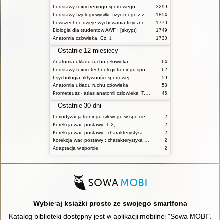
Podstawy teorii treningu sportowego
3299
Podstawy fizjologii wysiłku fizycznego z zarysem fizjologii człowieka
1854
Powszechne dzieje wychowania fizycznego i sportu
1770
Biologia dla studentów AWF : [skrypt]
1749
Anatomia człowieka. Cz. 1
1730
Ostatnie 12 miesięcy
Anatomia układu ruchu człowieka
64
Podstawy teorii i technologii treningu sportowego : praca zbiorowa. T. 2
62
Psychologia aktywności sportowej
59
Anatomia układu ruchu człowieka
53
Prometeusz - atlas anatomii człowieka. T. 1,
46
Ostatnie 30 dni
Periodyzacja treningu siłowego w sporcie
2
Korekcja wad postawy. T. 2,
2
Korekcja wad postawy : charakterystyka wad postawy oraz postępowanie korekcyjne w poszczególnych rodzajach wad. T. 1
2
Korekcja wad postawy : charakterystyka wad postawy oraz postępowanie korekcyjne w poszczególnych rodzajach wad. T. 2
2
Adaptacja w sporcie
2
Wybieraj książki prosto ze swojego smartfona
Katalog biblioteki dostępny jest w aplikacji mobilnej "Sowa MOBI".