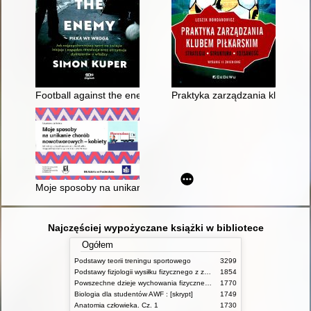
Football against the enemy = piłką we wroga
Praktyka zarządzania klubem pił
Moje sposoby na unikanie chorób nowotworowych - kobiety : j
Najczęściej wypożyczane książki w bibliotece
Ogółem
Podstawy teorii treningu sportowego
3299
Podstawy fizjologii wysiłku fizycznego z zarysem fizjologii człowieka
1854
Powszechne dzieje wychowania fizycznego i sportu
1770
Biologia dla studentów AWF : [skrypt]
1749
Anatomia człowieka. Cz. 1
1730