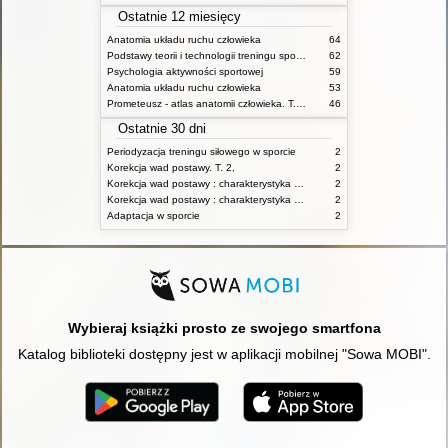
Ostatnie 12 miesięcy
Anatomia układu ruchu człowieka
64
Podstawy teorii i technologii treningu sportowego : praca zbiorowa. T. 2
62
Psychologia aktywności sportowej
59
Anatomia układu ruchu człowieka
53
Prometeusz - atlas anatomii człowieka. T. 1,
46
Ostatnie 30 dni
Periodyzacja treningu siłowego w sporcie
2
Korekcja wad postawy. T. 2,
2
Korekcja wad postawy : charakterystyka wad postawy oraz postępowanie korekcyjne w poszczególnych rodzajach wad. T. 1
2
Korekcja wad postawy : charakterystyka wad postawy oraz postępowanie korekcyjne w poszczególnych rodzajach wad. T. 2
2
Adaptacja w sporcie
2
Wybieraj książki prosto ze swojego smartfona
Katalog biblioteki dostępny jest w aplikacji mobilnej "Sowa MOBI".