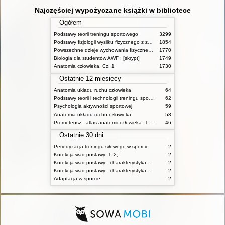
Najczęściej wypożyczane książki w bibliotece
Ogółem
Podstawy teorii treningu sportowego
3299
Podstawy fizjologii wysiłku fizycznego z zarysem fizjologii człowieka
1854
Powszechne dzieje wychowania fizycznego i sportu
1770
Biologia dla studentów AWF : [skrypt]
1749
Anatomia człowieka. Cz. 1
1730
Ostatnie 12 miesięcy
Anatomia układu ruchu człowieka
64
Podstawy teorii i technologii treningu sportowego : praca zbiorowa. T. 2
62
Psychologia aktywności sportowej
59
Anatomia układu ruchu człowieka
53
Prometeusz - atlas anatomii człowieka. T. 1,
46
Ostatnie 30 dni
Periodyzacja treningu siłowego w sporcie
2
Korekcja wad postawy. T. 2,
2
Korekcja wad postawy : charakterystyka wad postawy oraz postępowanie korekcyjne w poszczególnych rodzajach wad. T. 1
2
Korekcja wad postawy : charakterystyka wad postawy oraz postępowanie korekcyjne w poszczególnych rodzajach wad. T. 2
2
Adaptacja w sporcie
2