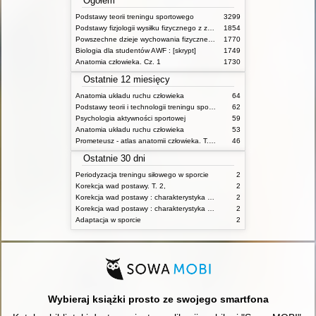
Ogółem
Podstawy teorii treningu sportowego
3299
Podstawy fizjologii wysiłku fizycznego z zarysem fizjologii człowieka
1854
Powszechne dzieje wychowania fizycznego i sportu
1770
Biologia dla studentów AWF : [skrypt]
1749
Anatomia człowieka. Cz. 1
1730
Ostatnie 12 miesięcy
Anatomia układu ruchu człowieka
64
Podstawy teorii i technologii treningu sportowego : praca zbiorowa. T. 2
62
Psychologia aktywności sportowej
59
Anatomia układu ruchu człowieka
53
Prometeusz - atlas anatomii człowieka. T. 1,
46
Ostatnie 30 dni
Periodyzacja treningu siłowego w sporcie
2
Korekcja wad postawy. T. 2,
2
Korekcja wad postawy : charakterystyka wad postawy oraz postępowanie korekcyjne w poszczególnych rodzajach wad. T. 1
2
Korekcja wad postawy : charakterystyka wad postawy oraz postępowanie korekcyjne w poszczególnych rodzajach wad. T. 2
2
Adaptacja w sporcie
2
Wybieraj książki prosto ze swojego smartfona