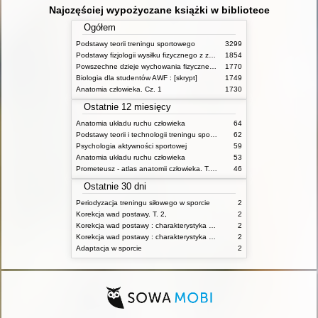
Najczęściej wypożyczane książki w bibliotece
Ogółem
Podstawy teorii treningu sportowego
3299
Podstawy fizjologii wysiłku fizycznego z zarysem fizjologii człowieka
1854
Powszechne dzieje wychowania fizycznego i sportu
1770
Biologia dla studentów AWF : [skrypt]
1749
Anatomia człowieka. Cz. 1
1730
Ostatnie 12 miesięcy
Anatomia układu ruchu człowieka
64
Podstawy teorii i technologii treningu sportowego : praca zbiorowa. T. 2
62
Psychologia aktywności sportowej
59
Anatomia układu ruchu człowieka
53
Prometeusz - atlas anatomii człowieka. T. 1,
46
Ostatnie 30 dni
Periodyzacja treningu siłowego w sporcie
2
Korekcja wad postawy. T. 2,
2
Korekcja wad postawy : charakterystyka wad postawy oraz postępowanie korekcyjne w poszczególnych rodzajach wad. T. 1
2
Korekcja wad postawy : charakterystyka wad postawy oraz postępowanie korekcyjne w poszczególnych rodzajach wad. T. 2
2
Adaptacja w sporcie
2