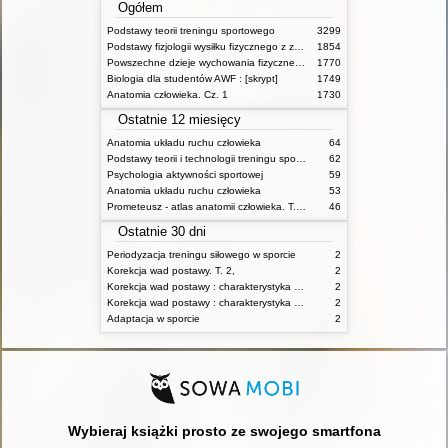
Ogółem
Podstawy teorii treningu sportowego
3299
Podstawy fizjologii wysiłku fizycznego z zarysem fizjologii człowieka
1854
Powszechne dzieje wychowania fizycznego i sportu
1770
Biologia dla studentów AWF : [skrypt]
1749
Anatomia człowieka. Cz. 1
1730
Ostatnie 12 miesięcy
Anatomia układu ruchu człowieka
64
Podstawy teorii i technologii treningu sportowego : praca zbiorowa. T. 2
62
Psychologia aktywności sportowej
59
Anatomia układu ruchu człowieka
53
Prometeusz - atlas anatomii człowieka. T. 1,
46
Ostatnie 30 dni
Periodyzacja treningu siłowego w sporcie
2
Korekcja wad postawy. T. 2,
2
Korekcja wad postawy : charakterystyka wad postawy oraz postępowanie korekcyjne w poszczególnych rodzajach wad. T. 1
2
Korekcja wad postawy : charakterystyka wad postawy oraz postępowanie korekcyjne w poszczególnych rodzajach wad. T. 2
2
Adaptacja w sporcie
2
Wybieraj książki prosto ze swojego smartfona