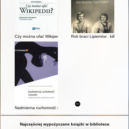
Czy można ufać Wikipedii? : społeczności internetowe i konstr
Rok braci Lipieniów : kilka obraz
Nadmierna ruchomość stawów : zespoły chorobowe, diagnosty
Najczęściej wypożyczane książki w bibliotece