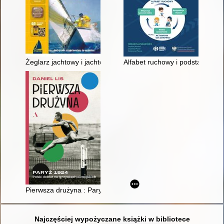
Żeglarz jachtowy i jachtowy sternik morski
Alfabet ruchowy i podstawowe um
Pierwsza drużyna : Paryż 1924 : polski debiut na igrzyskach ol
Najczęściej wypożyczane książki w bibliotece