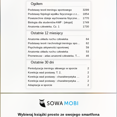
Ogółem
Podstawy teorii treningu sportowego
3299
Podstawy fizjologii wysiłku fizycznego z zarysem fizjologii człowieka
1854
Powszechne dzieje wychowania fizycznego i sportu
1770
Biologia dla studentów AWF : [skrypt]
1749
Anatomia człowieka. Cz. 1
1730
Ostatnie 12 miesięcy
Anatomia układu ruchu człowieka
64
Podstawy teorii i technologii treningu sportowego : praca zbiorowa. T. 2
62
Psychologia aktywności sportowej
59
Anatomia układu ruchu człowieka
53
Prometeusz - atlas anatomii człowieka. T. 1,
46
Ostatnie 30 dni
Periodyzacja treningu siłowego w sporcie
2
Korekcja wad postawy. T. 2,
2
Korekcja wad postawy : charakterystyka wad postawy oraz postępowanie korekcyjne w poszczególnych rodzajach wad. T. 1
2
Korekcja wad postawy : charakterystyka wad postawy oraz postępowanie korekcyjne w poszczególnych rodzajach wad. T. 2
2
Adaptacja w sporcie
2
Wybieraj książki prosto ze swojego smartfona