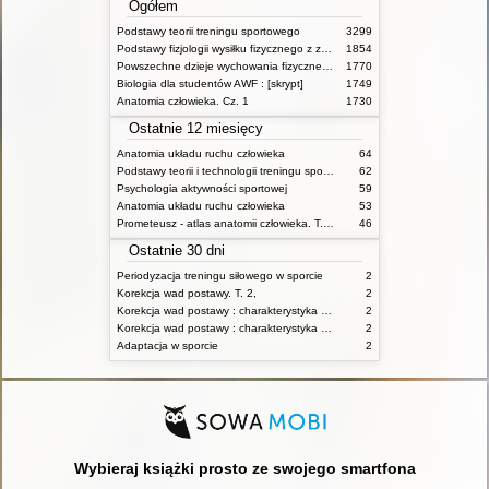
Ogółem
Podstawy teorii treningu sportowego
3299
Podstawy fizjologii wysiłku fizycznego z zarysem fizjologii człowieka
1854
Powszechne dzieje wychowania fizycznego i sportu
1770
Biologia dla studentów AWF : [skrypt]
1749
Anatomia człowieka. Cz. 1
1730
Ostatnie 12 miesięcy
Anatomia układu ruchu człowieka
64
Podstawy teorii i technologii treningu sportowego : praca zbiorowa. T. 2
62
Psychologia aktywności sportowej
59
Anatomia układu ruchu człowieka
53
Prometeusz - atlas anatomii człowieka. T. 1,
46
Ostatnie 30 dni
Periodyzacja treningu siłowego w sporcie
2
Korekcja wad postawy. T. 2,
2
Korekcja wad postawy : charakterystyka wad postawy oraz postępowanie korekcyjne w poszczególnych rodzajach wad. T. 1
2
Korekcja wad postawy : charakterystyka wad postawy oraz postępowanie korekcyjne w poszczególnych rodzajach wad. T. 2
2
Adaptacja w sporcie
2
Wybieraj książki prosto ze swojego smartfona