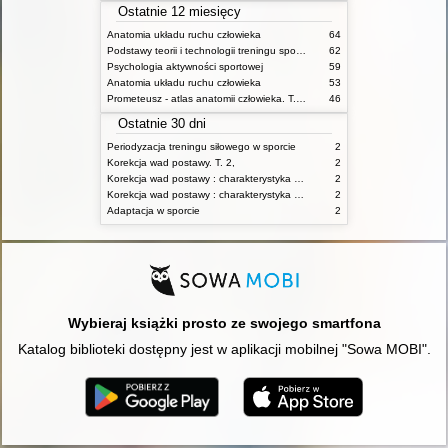
Ostatnie 12 miesięcy
Anatomia układu ruchu człowieka
64
Podstawy teorii i technologii treningu sportowego : praca zbiorowa. T. 2
62
Psychologia aktywności sportowej
59
Anatomia układu ruchu człowieka
53
Prometeusz - atlas anatomii człowieka. T. 1,
46
Ostatnie 30 dni
Periodyzacja treningu siłowego w sporcie
2
Korekcja wad postawy. T. 2,
2
Korekcja wad postawy : charakterystyka wad postawy oraz postępowanie korekcyjne w poszczególnych rodzajach wad. T. 1
2
Korekcja wad postawy : charakterystyka wad postawy oraz postępowanie korekcyjne w poszczególnych rodzajach wad. T. 2
2
Adaptacja w sporcie
2
Wybieraj książki prosto ze swojego smartfona
Katalog biblioteki dostępny jest w aplikacji mobilnej "Sowa MOBI".