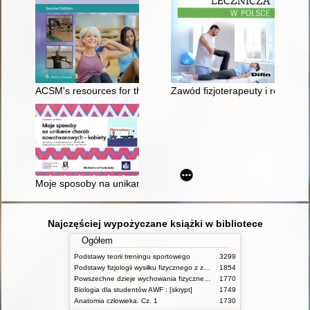
ACSM's resources for the group exercise instructor
Zawód fizjoterapeuty i rehabilit
Moje sposoby na unikanie chorób nowotworowych - kobiety : j
Najczęściej wypożyczane książki w bibliotece
Ogółem
Podstawy teorii treningu sportowego
3299
Podstawy fizjologii wysiłku fizycznego z zarysem fizjologii człowieka
1854
Powszechne dzieje wychowania fizycznego i sportu
1770
Biologia dla studentów AWF : [skrypt]
1749
Anatomia człowieka. Cz. 1
1730