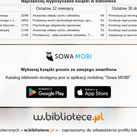
Najczęściej wypożyczane książki w bibliotece
Ostatnie 12 miesięcy
Ostatnie 30 d
towego
3299
Anatomia układu ruchu człowieka
64
Periodyzacja trenin
Podstawy fizjologii wysiłku fizycznego z zarysem fizjologii człowieka
1854
Podstawy teorii i technologii treningu sportowego : praca zbiorowa. T. 2
62
Korekcja wad postaw
Powszechne dzieje wychowania fizycznego i sportu
1770
Psychologia aktywności sportowej
59
skrypt]
1749
Anatomia układu ruchu człowieka
53
1730
Prometeusz - atlas anatomii człowieka. T. 1,
46
Adaptacja w sporcie
Wybieraj książki prosto ze swojego smartfona
Katalog biblioteki dostępny jest w aplikacji mobilnej "Sowa MOBI".
iotecznych »
w.bibliotece
.pl
« - zapraszamy do odwiedzenia profilu bib