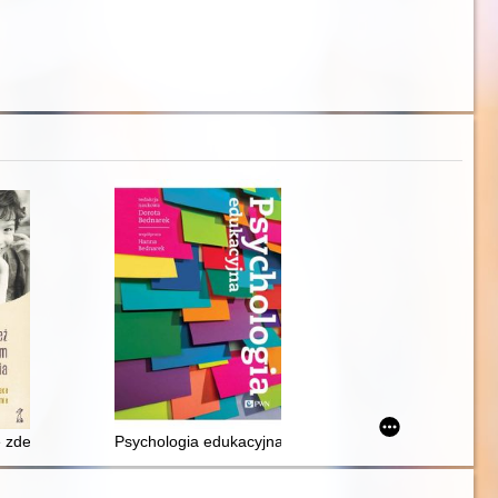
ze zdezorganizowanym stylem przywiązania : podejście mentalizowania 
Psychologia edukacyjna