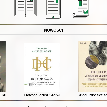
NOWOŚCI
: kilka obrazów z życia i kariery
Profesor Janusz Czerwiński : DHC
Dzieci i młodzież 