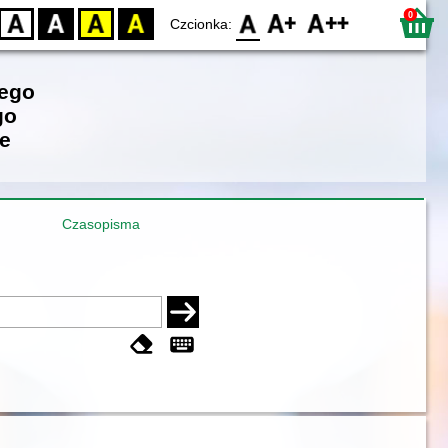
0
D
BW
YB
BY
F0
F1
F2
Czcionka:
iego
go
e
Czasopisma