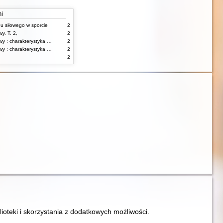
ni
gu siłowego w sporcie
2
y. T. 2,
2
Korekcja wad postawy : charakterystyka wad postawy oraz postępowanie korekcyjne w poszczególnych rodzajach wad. T. 1
2
Korekcja wad postawy : charakterystyka wad postawy oraz postępowanie korekcyjne w poszczególnych rodzajach wad. T. 2
2
2
lioteki i skorzystania z dodatkowych możliwości.