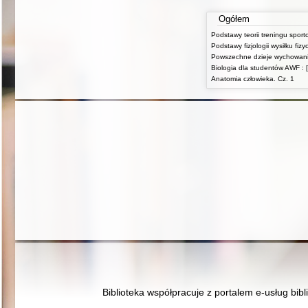
Ogółem
Podstawy teorii treningu spor
Biologia dla studentów AWF : [
Anatomia człowieka. Cz. 1
Biblioteka współpracuje z portalem e-usług bibl