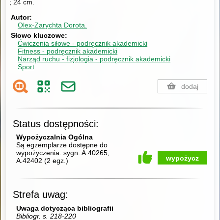
; 24 cm.
Autor
Olex-Zarychta Dorota.
Słowo kluczowe
Ćwiczenia siłowe - podręcznik akademicki
Fitness - podręcznik akademicki
Narząd ruchu - fizjologia - podręcznik akademicki
Sport
dodaj
Status dostępności:
Wypożyczalnia Ogólna
Są egzemplarze dostępne do
wypożyczenia:
sygn. A.40265,
wypożycz
A.42402
(
2 egz.
)
Strefa uwag:
Uwaga dotycząca bibliografii
Bibliogr. s. 218-220