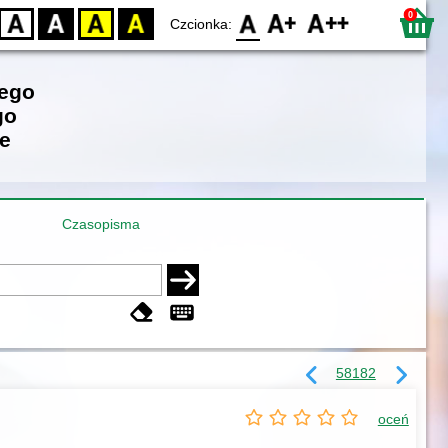
0
D
BW
YB
BY
F0
F1
F2
Czcionka:
iego
go
e
Czasopisma
58182
oceń