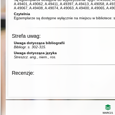
A.49401, A.49062, A.49411, A.49397, A.49413, A.49058, A.493
A.49067, A.49408, A.49074, A.49063, A.49400, A.49065, A.49
Czytelnia
Egzemplarze są dostępne wyłącznie na miejscu w bibliotece:
Strefa uwag:
Uwaga dotycząca bibliografii
Bibliogr. s. 302-315.
Uwaga dotycząca języka
Streszcz. ang., niem., ros.
Recenzje:
MARC21