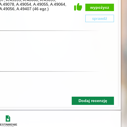
A.49078, A.49054, A.49055, A.49064,
wypożycz
, A.49056, A.49407
(
46 egz.
)
sprawdź
Dodaj recenzję
ZESTAWIENIE