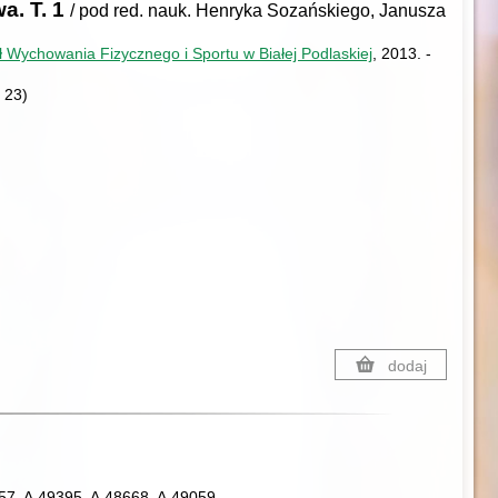
a. T. 1
/ pod red. nauk. Henryka Sozańskiego, Janusza
Wychowania Fizycznego i Sportu w Białej Podlaskiej
, 2013.
-
 23)
dodaj
57, A.49395, A.48668, A.49059,