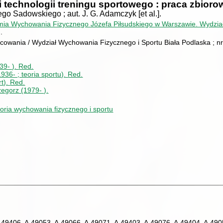
i technologii treningu sportowego : praca zbiorow
go Sadowskiego ; aut. J. G. Adamczyk [et al.].
ia Wychowania Fizycznego Józefa Piłsudskiego w Warszawie. Wydział 
.
cowania / Wydział Wychowania Fizycznego i Sportu Biała Podlaska ; nr
39- ).
Red.
936- ; teoria sportu).
Red.
rt).
Red.
egorz (1979- ).
oria wychowania fizycznego i sportu
.49406, A.49053, A.49066, A.49071, A.49403, A.49076, A.49404, A.490