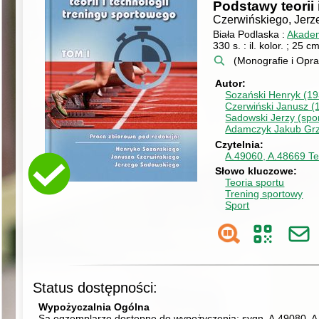
Podstawy teorii 
Czerwińskiego, Jerze
Biała Podlaska :
Akadem
330 s. : il. kolor. ; 25 cm
(Monografie i Opra
Autor
Sozański Henryk (19
Czerwiński Janusz (1
Sadowski Jerzy (spo
Adamczyk Jakub Grz
Czytelnia
A.49060, A.48669 Te
Słowo kluczowe
Teoria sportu
Trening sportowy
Sport
Status dostępności:
Wypożyczalnia Ogólna
Są egzemplarze dostępne do wypożyczenia:
sygn. A.49080, A