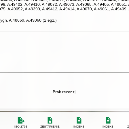
96, A.49402, A.49410, A.49072, A.49073, A.49068, A.49405, A.49051, 
075, A.49052, A.49399, A.49412, A.49414, A.49070, A.49061, A.49409
sygn. A.48669, A.49060
(
2 egz.
)
Brak recenzji
ISO 2709
ZESTAWIENIE
INDEKS
INDEKS