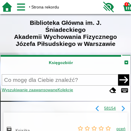
0
Strona rekordu
Biblioteka Główna im. J.
Śniadeckiego
Akademii Wychowania Fizycznego
Józefa Piłsudskiego w Warszawie
Księgozbiór
Wyszukiwanie zaawansowane
Kolekcje
58154
oceń
Książka