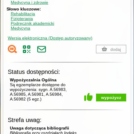
Medycyna i zdrowie
Słowo kluczowe
Rehabilitacja
Fizjoterapia
Podręcznik akademicki
Medycyna
Wersja elektroniczna (Dostęp autoryzowany)
dodaj
Status dostępności:
Wypożyczalnia Ogólna
Są egzemplarze dostępne do
wypożyczenia:
sygn. A.56983,
A.56985, A.56981, A.56984,
wypożycz
A.56982
(
5 egz.
)
Strefa uwag:
Uwaga dotycząca bibliografii
Bibliografia przy rozdziałach Indeks.