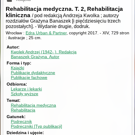
Rehabilitacja medyczna. T. 2, Rehabilitacja
kliniczna
/ pod redakcją Andrzeja Kwolka ; autorzy
rozdziałów Grażyna Banaszek [i pięćdziesięciu trzech
pozostałych].
-
Wydanie drugie, dodruk.
Wrocław :
Edra Urban & Partner
, copyright 2017.
-
XIV, 729 stron
: ilustracje ; 25 cm.
Autor
Kwolek Andrzej (1942- ).
Redakcja
Banaszek Grażyna.
Autor
Forma i typ
Książki
Publikacje dydaktyczne
Publikacje fachowe
Odbiorca
Lekarze i lekarki
Szkoły wyższe
Temat
Rehabilitacja medyczna
Rehabilitacja
Gatunek
Podręcznik
Podręczniki [Typ publikacji]
Dziedzina i ujęcie