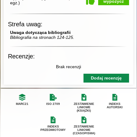
wypożycz
egz.
)
Strefa uwag:
Uwaga dotycząca bibliografii
Bibliografia na stronach 124-125.
Recenzje:
Brak recenzji
Dodaj recenzję
MARC21
ISO 2709
ZESTAWIENIE
INDEKS
LINIOWE
AUTORSKI
(KSIĄŻKI)
INDEKS
ZESTAWIENIE
PRZEDMIOTOWY
LINIOWE
(CZASOPISMA)