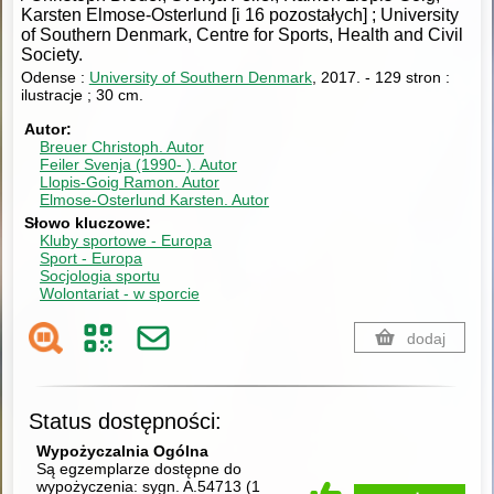
Karsten Elmose-Osterlund [i 16 pozostałych] ; University
of Southern Denmark, Centre for Sports, Health and Civil
Society.
Odense :
University of Southern Denmark
, 2017.
-
129 stron :
ilustracje ; 30 cm.
Autor
Breuer Christoph.
Autor
Feiler Svenja (1990- ).
Autor
Llopis-Goig Ramon.
Autor
Elmose-Osterlund Karsten.
Autor
Słowo kluczowe
Kluby sportowe - Europa
Sport - Europa
Socjologia sportu
Wolontariat - w sporcie
dodaj
Status dostępności:
Wypożyczalnia Ogólna
Są egzemplarze dostępne do
wypożyczenia:
sygn. A.54713
(
1