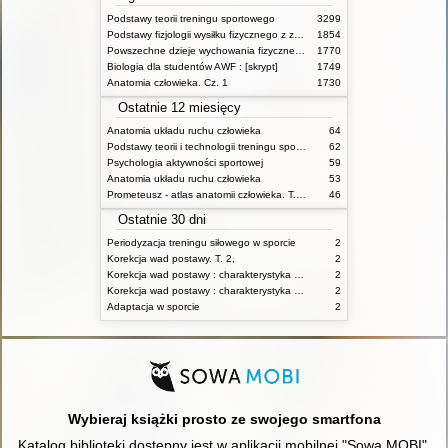
Podstawy teorii treningu sportowego
3299
Podstawy fizjologii wysiłku fizycznego z zarysem fizjologii człowieka
1854
Powszechne dzieje wychowania fizycznego i sportu
1770
Biologia dla studentów AWF : [skrypt]
1749
Anatomia człowieka. Cz. 1
1730
Ostatnie 12 miesięcy
Anatomia układu ruchu człowieka
64
Podstawy teorii i technologii treningu sportowego : praca zbiorowa. T. 2
62
Psychologia aktywności sportowej
59
Anatomia układu ruchu człowieka
53
Prometeusz - atlas anatomii człowieka. T. 1,
46
Ostatnie 30 dni
Periodyzacja treningu siłowego w sporcie
2
Korekcja wad postawy. T. 2,
2
Korekcja wad postawy : charakterystyka wad postawy oraz postępowanie korekcyjne w poszczególnych rodzajach wad. T. 1
2
Korekcja wad postawy : charakterystyka wad postawy oraz postępowanie korekcyjne w poszczególnych rodzajach wad. T. 2
2
Adaptacja w sporcie
2
Wybieraj książki prosto ze swojego smartfona
Katalog biblioteki dostępny jest w aplikacji mobilnej "Sowa MOBI".