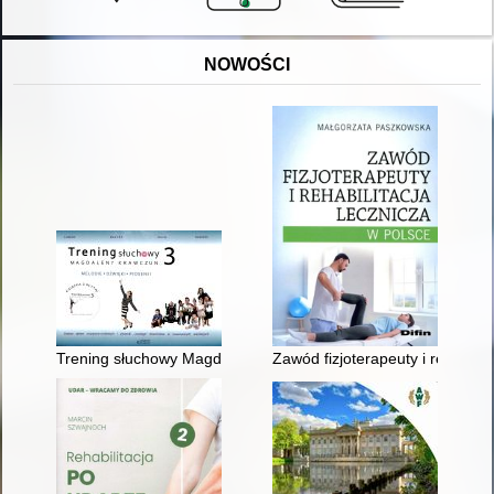
NOWOŚCI
Trening słuchowy Magdaleny Krawczun : melodie, dźwięki, pios
Zawód fizjoterapeuty i rehabilit