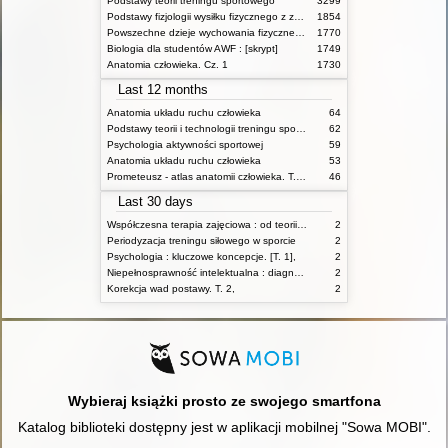
Podstawy teorii treningu sportowego
3299
Podstawy fizjologii wysiłku fizycznego z zarysem fizjologii człowieka
1854
Powszechne dzieje wychowania fizycznego i sportu
1770
Biologia dla studentów AWF : [skrypt]
1749
Anatomia człowieka. Cz. 1
1730
Last 12 months
Anatomia układu ruchu człowieka
64
Podstawy teorii i technologii treningu sportowego : praca zbiorowa. T. 2
62
Psychologia aktywności sportowej
59
Anatomia układu ruchu człowieka
53
Prometeusz - atlas anatomii człowieka. T. 1,
46
Last 30 days
Współczesna terapia zajęciowa : od teorii do praktyki
2
Periodyzacja treningu siłowego w sporcie
2
Psychologia : kluczowe koncepcje. [T. 1],
2
Niepełnosprawność intelektualna : diagnozowanie, edukacja i wychowanie
2
Korekcja wad postawy. T. 2,
2
Wybieraj książki prosto ze swojego smartfona
Katalog biblioteki dostępny jest w aplikacji mobilnej "Sowa MOBI".