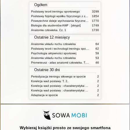
Ogółem
Podstawy teorii treningu sportowego
3299
Podstawy fizjologii wysiłku fizycznego z zarysem fizjologii człowieka
1854
Powszechne dzieje wychowania fizycznego i sportu
1770
Biologia dla studentów AWF : [skrypt]
1749
Anatomia człowieka. Cz. 1
1730
Ostatnie 12 miesięcy
Anatomia układu ruchu człowieka
64
Podstawy teorii i technologii treningu sportowego : praca zbiorowa. T. 2
62
Psychologia aktywności sportowej
59
Anatomia układu ruchu człowieka
53
Prometeusz - atlas anatomii człowieka. T. 1,
46
Ostatnie 30 dni
Periodyzacja treningu siłowego w sporcie
2
Korekcja wad postawy. T. 2,
2
Korekcja wad postawy : charakterystyka wad postawy oraz postępowanie korekcyjne w poszczególnych rodzajach wad. T. 1
2
Korekcja wad postawy : charakterystyka wad postawy oraz postępowanie korekcyjne w poszczególnych rodzajach wad. T. 2
2
Adaptacja w sporcie
2
Wybieraj książki prosto ze swojego smartfona