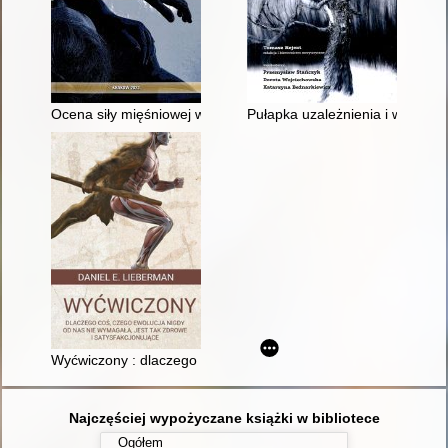
Ocena siły mięśniowej w fizjoterapii
Pułapka uzależnienia i współuz
Wyćwiczony : dlaczego coś, czego ewolucja nigdy od nas nie w
Najczęściej wypożyczane książki w bibliotece
Ogółem