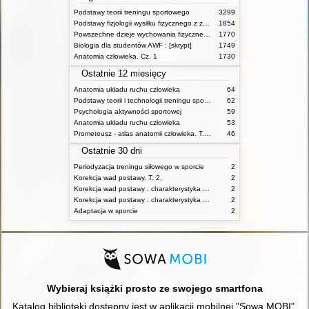
Podstawy teorii treningu sportowego
3299
Podstawy fizjologii wysiłku fizycznego z zarysem fizjologii człowieka
1854
Powszechne dzieje wychowania fizycznego i sportu
1770
Biologia dla studentów AWF : [skrypt]
1749
Anatomia człowieka. Cz. 1
1730
Ostatnie 12 miesięcy
Anatomia układu ruchu człowieka
64
Podstawy teorii i technologii treningu sportowego : praca zbiorowa. T. 2
62
Psychologia aktywności sportowej
59
Anatomia układu ruchu człowieka
53
Prometeusz - atlas anatomii człowieka. T. 1,
46
Ostatnie 30 dni
Periodyzacja treningu siłowego w sporcie
2
Korekcja wad postawy. T. 2,
2
Korekcja wad postawy : charakterystyka wad postawy oraz postępowanie korekcyjne w poszczególnych rodzajach wad. T. 1
2
Korekcja wad postawy : charakterystyka wad postawy oraz postępowanie korekcyjne w poszczególnych rodzajach wad. T. 2
2
Adaptacja w sporcie
2
Wybieraj książki prosto ze swojego smartfona
Katalog biblioteki dostępny jest w aplikacji mobilnej "Sowa MOBI".