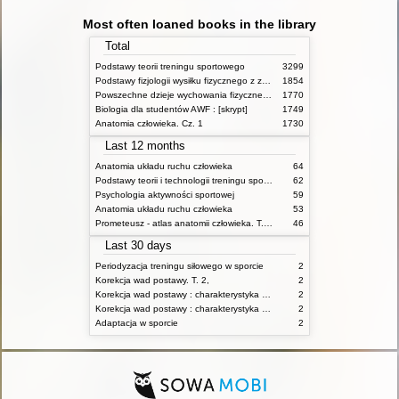
Most often loaned books in the library
Total
Podstawy teorii treningu sportowego
3299
Podstawy fizjologii wysiłku fizycznego z zarysem fizjologii człowieka
1854
Powszechne dzieje wychowania fizycznego i sportu
1770
Biologia dla studentów AWF : [skrypt]
1749
Anatomia człowieka. Cz. 1
1730
Last 12 months
Anatomia układu ruchu człowieka
64
Podstawy teorii i technologii treningu sportowego : praca zbiorowa. T. 2
62
Psychologia aktywności sportowej
59
Anatomia układu ruchu człowieka
53
Prometeusz - atlas anatomii człowieka. T. 1,
46
Last 30 days
Periodyzacja treningu siłowego w sporcie
2
Korekcja wad postawy. T. 2,
2
Korekcja wad postawy : charakterystyka wad postawy oraz postępowanie korekcyjne w poszczególnych rodzajach wad. T. 1
2
Korekcja wad postawy : charakterystyka wad postawy oraz postępowanie korekcyjne w poszczególnych rodzajach wad. T. 2
2
Adaptacja w sporcie
2