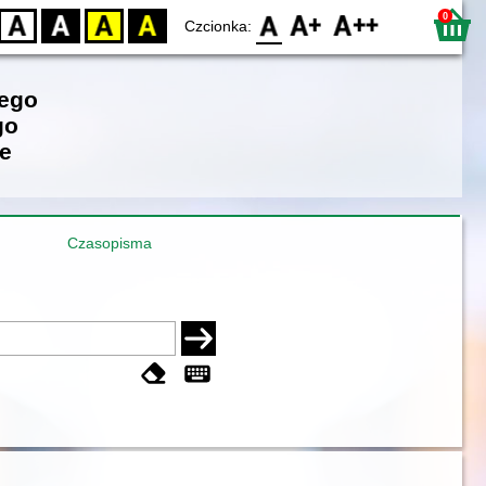
0
D
BW
YB
BY
F0
F1
F2
Czcionka:
iego
go
e
Czasopisma