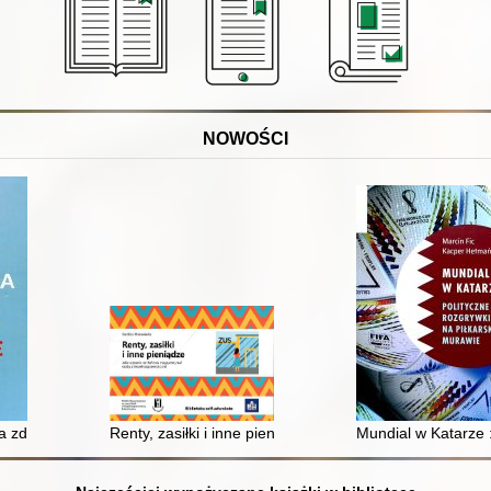
NOWOŚCI
 ruchu i neurologii : podręcznik dla studentów fizjoterapii
a zdrowie publiczne
Renty, zasiłki i inne pieniądze : jakie wsparcie od P
Mundial w Katarze :