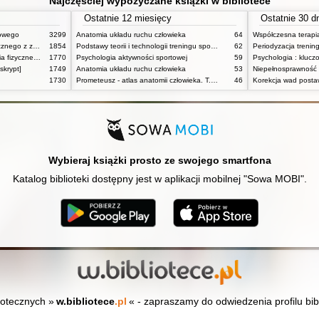
Najczęściej wypożyczane książki w bibliotece
Ostatnie 12 miesięcy
Ostatnie 30 d
towego
3299
Anatomia układu ruchu człowieka
64
Podstawy fizjologii wysiłku fizycznego z zarysem fizjologii człowieka
1854
Podstawy teorii i technologii treningu sportowego : praca zbiorowa. T. 2
62
Periodyzacja trenin
Powszechne dzieje wychowania fizycznego i sportu
1770
Psychologia aktywności sportowej
59
Psychologia : kluczo
skrypt]
1749
Anatomia układu ruchu człowieka
53
1730
Prometeusz - atlas anatomii człowieka. T. 1,
46
Korekcja wad postaw
Wybieraj książki prosto ze swojego smartfona
Katalog biblioteki dostępny jest w aplikacji mobilnej "Sowa MOBI".
iotecznych »
w.bibliotece
.pl
« - zapraszamy do odwiedzenia profilu bib