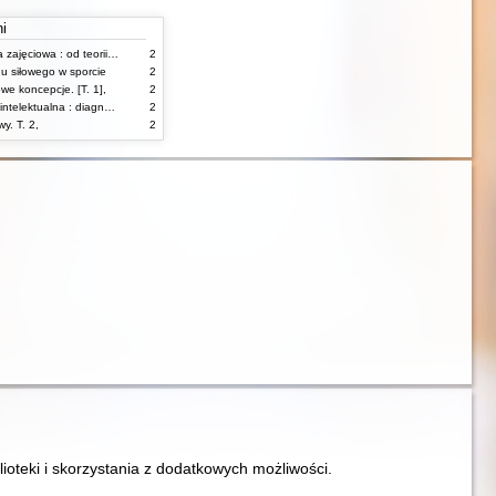
ni
Współczesna terapia zajęciowa : od teorii do praktyki
2
gu siłowego w sporcie
2
we koncepcje. [T. 1],
2
Niepełnosprawność intelektualna : diagnozowanie, edukacja i wychowanie
2
y. T. 2,
2
lioteki i skorzystania z dodatkowych możliwości.