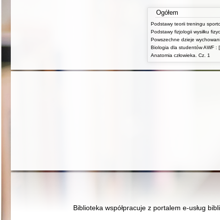
Ogółem
Podstawy teorii treningu spor
Biologia dla studentów AWF : [
Anatomia człowieka. Cz. 1
Biblioteka współpracuje z portalem e-usług bibl