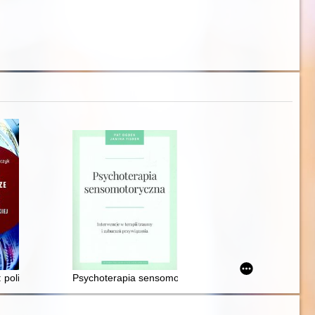
aństwa mogą otrzymać osoby z niepełnosprawnościami
 polityczne rozgrywki na piłkarskiej murawie
Psychoterapia sensomotoryczna : interwencje w terapi