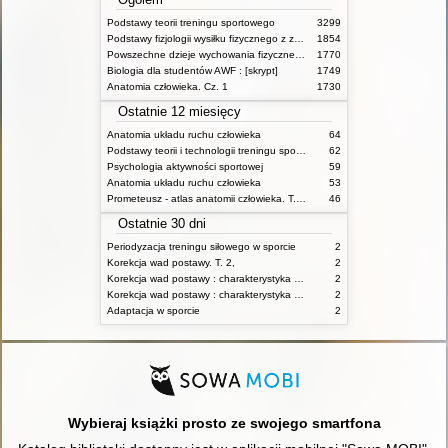
Podstawy teorii treningu sportowego
3299
Podstawy fizjologii wysiłku fizycznego z zarysem fizjologii człowieka
1854
Powszechne dzieje wychowania fizycznego i sportu
1770
Biologia dla studentów AWF : [skrypt]
1749
Anatomia człowieka. Cz. 1
1730
Ostatnie 12 miesięcy
Anatomia układu ruchu człowieka
64
Podstawy teorii i technologii treningu sportowego : praca zbiorowa. T. 2
62
Psychologia aktywności sportowej
59
Anatomia układu ruchu człowieka
53
Prometeusz - atlas anatomii człowieka. T. 1,
46
Ostatnie 30 dni
Periodyzacja treningu siłowego w sporcie
2
Korekcja wad postawy. T. 2,
2
Korekcja wad postawy : charakterystyka wad postawy oraz postępowanie korekcyjne w poszczególnych rodzajach wad. T. 1
2
Korekcja wad postawy : charakterystyka wad postawy oraz postępowanie korekcyjne w poszczególnych rodzajach wad. T. 2
2
Adaptacja w sporcie
2
Wybieraj książki prosto ze swojego smartfona