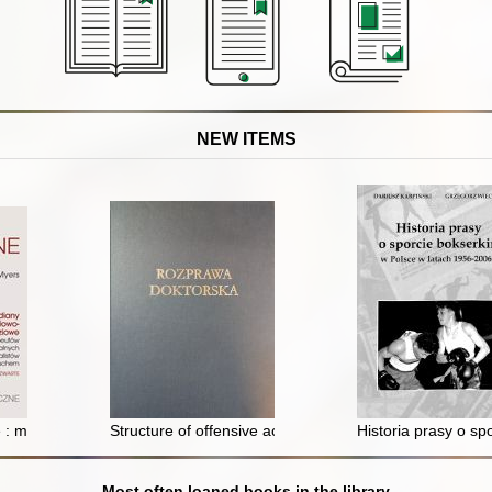
NEW ITEMS
: meridiany mięśniowo-powięziowe dla terapeutów manualnych i specj
Structure of offensive actions in basketball based on 
Historia prasy o s
Most often loaned books in the library