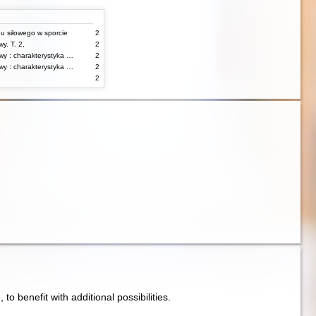
gu siłowego w sporcie
2
y. T. 2,
2
Korekcja wad postawy : charakterystyka wad postawy oraz postępowanie korekcyjne w poszczególnych rodzajach wad. T. 1
2
Korekcja wad postawy : charakterystyka wad postawy oraz postępowanie korekcyjne w poszczególnych rodzajach wad. T. 2
2
2
e, to benefit with additional possibilities.