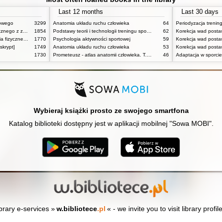
Last 12 months
Last 30 days
towego
3299
Anatomia układu ruchu człowieka
64
Periodyzacja trenin
Podstawy fizjologii wysiłku fizycznego z zarysem fizjologii człowieka
1854
Podstawy teorii i technologii treningu sportowego : praca zbiorowa. T. 2
62
Korekcja wad postaw
Powszechne dzieje wychowania fizycznego i sportu
1770
Psychologia aktywności sportowej
59
skrypt]
1749
Anatomia układu ruchu człowieka
53
1730
Prometeusz - atlas anatomii człowieka. T. 1,
46
Adaptacja w sporcie
Wybieraj książki prosto ze swojego smartfona
Katalog biblioteki dostępny jest w aplikacji mobilnej "Sowa MOBI".
ibrary e-services »
w.bibliotece
.pl
« - we invite you to visit library profil