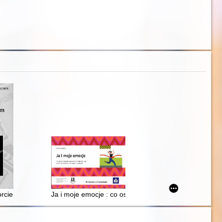
alistów leczenia ruchem
the 2015 and 2017 EuroBasket matches : doctoral thesis
porcie bokserskim w Polsce w latach 1956-2006
Ja i moje emocje : co osoba z niepełnosprawnością in