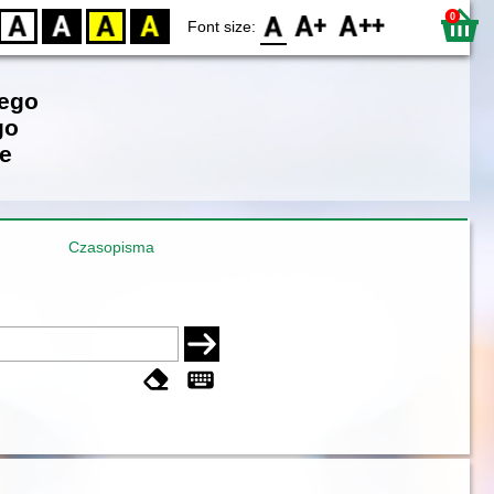
0
D
BW
YB
BY
F0
F1
F2
Font size:
iego
go
e
Czasopisma