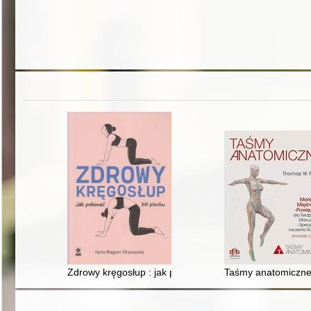
Zdrowy kręgosłup : jak pokonać ból pleców
Taśmy anatomiczne 