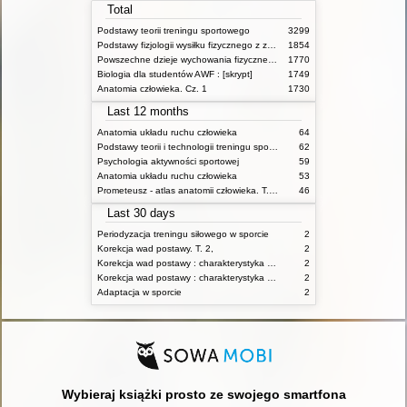
Total
Podstawy teorii treningu sportowego
3299
Podstawy fizjologii wysiłku fizycznego z zarysem fizjologii człowieka
1854
Powszechne dzieje wychowania fizycznego i sportu
1770
Biologia dla studentów AWF : [skrypt]
1749
Anatomia człowieka. Cz. 1
1730
Last 12 months
Anatomia układu ruchu człowieka
64
Podstawy teorii i technologii treningu sportowego : praca zbiorowa. T. 2
62
Psychologia aktywności sportowej
59
Anatomia układu ruchu człowieka
53
Prometeusz - atlas anatomii człowieka. T. 1,
46
Last 30 days
Periodyzacja treningu siłowego w sporcie
2
Korekcja wad postawy. T. 2,
2
Korekcja wad postawy : charakterystyka wad postawy oraz postępowanie korekcyjne w poszczególnych rodzajach wad. T. 1
2
Korekcja wad postawy : charakterystyka wad postawy oraz postępowanie korekcyjne w poszczególnych rodzajach wad. T. 2
2
Adaptacja w sporcie
2
Wybieraj książki prosto ze swojego smartfona