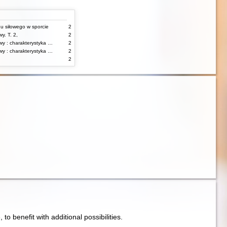
gu siłowego w sporcie
2
y. T. 2,
2
Korekcja wad postawy : charakterystyka wad postawy oraz postępowanie korekcyjne w poszczególnych rodzajach wad. T. 1
2
Korekcja wad postawy : charakterystyka wad postawy oraz postępowanie korekcyjne w poszczególnych rodzajach wad. T. 2
2
2
e, to benefit with additional possibilities.