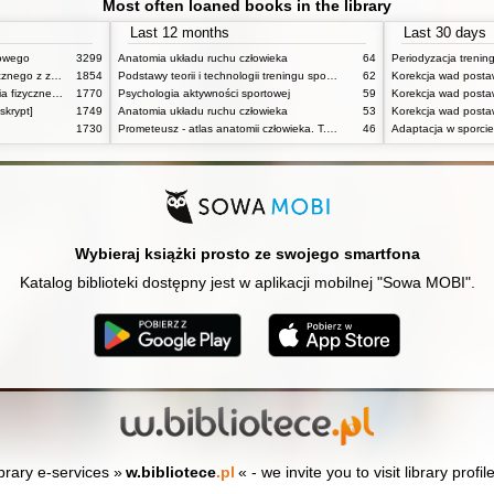
Most often loaned books in the library
Last 12 months
Last 30 days
towego
3299
Anatomia układu ruchu człowieka
64
Periodyzacja trenin
Podstawy fizjologii wysiłku fizycznego z zarysem fizjologii człowieka
1854
Podstawy teorii i technologii treningu sportowego : praca zbiorowa. T. 2
62
Korekcja wad postaw
Powszechne dzieje wychowania fizycznego i sportu
1770
Psychologia aktywności sportowej
59
skrypt]
1749
Anatomia układu ruchu człowieka
53
1730
Prometeusz - atlas anatomii człowieka. T. 1,
46
Adaptacja w sporcie
Wybieraj książki prosto ze swojego smartfona
Katalog biblioteki dostępny jest w aplikacji mobilnej "Sowa MOBI".
ibrary e-services »
w.bibliotece
.pl
« - we invite you to visit library profil