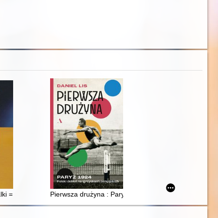
ycznego i samorządzie ratowników medycznych
h fizycznych wybranych grup mięśni w badaniach wielokrotnych
ki = Sociology of fighting arts
Pierwsza drużyna : Paryż 1924 : polski debiut na igrzy