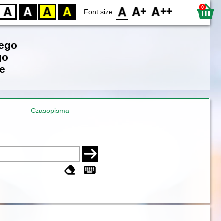
0
D
BW
YB
BY
F0
F1
F2
Font size:
iego
go
e
Czasopisma