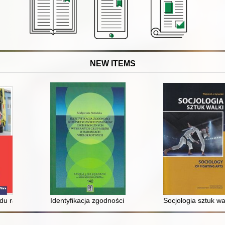
NEW ITEMS
e, PZPN, przyjaciołach i wrogach
u ratownika medycznego w świetle ustawy o zawodzie ratownika med
Identyfikacja zgodności izokinetycznych pomiarów cec
Socjologia sztuk wal