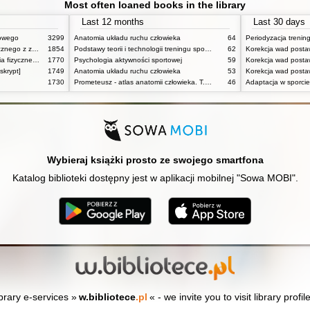
Most often loaned books in the library
Last 12 months
Last 30 days
towego
3299
Anatomia układu ruchu człowieka
64
Periodyzacja trenin
Podstawy fizjologii wysiłku fizycznego z zarysem fizjologii człowieka
1854
Podstawy teorii i technologii treningu sportowego : praca zbiorowa. T. 2
62
Korekcja wad postaw
Powszechne dzieje wychowania fizycznego i sportu
1770
Psychologia aktywności sportowej
59
skrypt]
1749
Anatomia układu ruchu człowieka
53
1730
Prometeusz - atlas anatomii człowieka. T. 1,
46
Adaptacja w sporcie
Wybieraj książki prosto ze swojego smartfona
Katalog biblioteki dostępny jest w aplikacji mobilnej "Sowa MOBI".
ibrary e-services »
w.bibliotece
.pl
« - we invite you to visit library profil