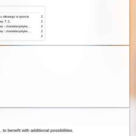
gu siłowego w sporcie
2
y. T. 2,
2
Korekcja wad postawy : charakterystyka wad postawy oraz postępowanie korekcyjne w poszczególnych rodzajach wad. T. 1
2
Korekcja wad postawy : charakterystyka wad postawy oraz postępowanie korekcyjne w poszczególnych rodzajach wad. T. 2
2
2
e, to benefit with additional possibilities.