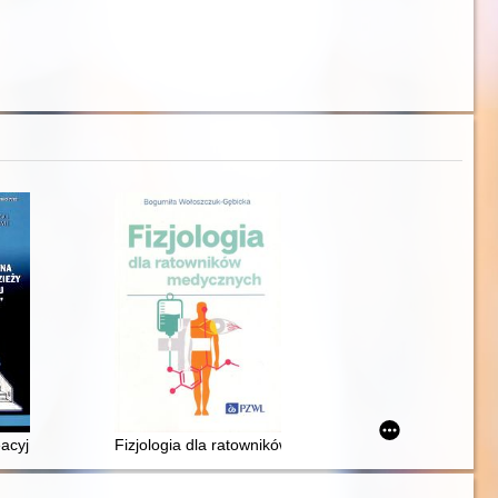
kacja MED.10 świadczenie usług w zakresie masażu : podręcznik dla ma
acyjna w sferze zawodowej młodzieży studiującej na kierunku „turystyka
Fizjologia dla ratowników medycznych