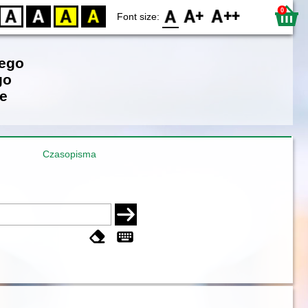
0
D
BW
YB
BY
F0
F1
F2
Font size:
iego
go
e
Czasopisma