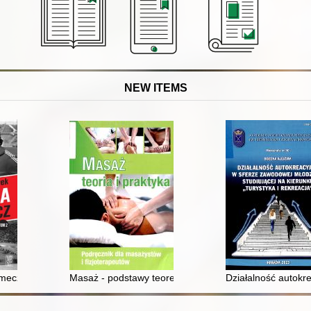
NEW ITEMS
mecz. T. 2
Masaż - podstawy teoretyczne i wykonywanie : kwalifi
Działalność autokre