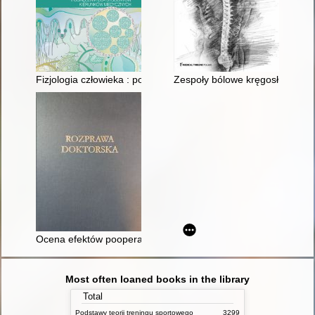
Fizjologia człowieka : podręcznik dla studentów kierunków me
Zespoły bólowe kręgosłupa wy
Ocena efektów pooperacyjnej fizjoterapii po całkowitym zerwaniu
Most often loaned books in the library
Total
Podstawy teorii treningu sportowego
3299