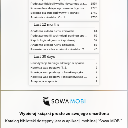
Podstawy fizjologii wysiłku fizycznego z zarysem fizjologii człowieka
1854
Powszechne dzieje wychowania fizycznego i sportu
1770
Biologia dla studentów AWF : [skrypt]
1749
Anatomia człowieka. Cz. 1
1730
Last 12 months
Anatomia układu ruchu człowieka
64
Podstawy teorii i technologii treningu sportowego : praca zbiorowa. T. 2
62
Psychologia aktywności sportowej
59
Anatomia układu ruchu człowieka
53
Prometeusz - atlas anatomii człowieka. T. 1,
46
Last 30 days
Periodyzacja treningu siłowego w sporcie
2
Korekcja wad postawy. T. 2,
2
Korekcja wad postawy : charakterystyka wad postawy oraz postępowanie korekcyjne w poszczególnych rodzajach wad. T. 1
2
Korekcja wad postawy : charakterystyka wad postawy oraz postępowanie korekcyjne w poszczególnych rodzajach wad. T. 2
2
Adaptacja w sporcie
2
Wybieraj książki prosto ze swojego smartfona
Katalog biblioteki dostępny jest w aplikacji mobilnej "Sowa MOBI".