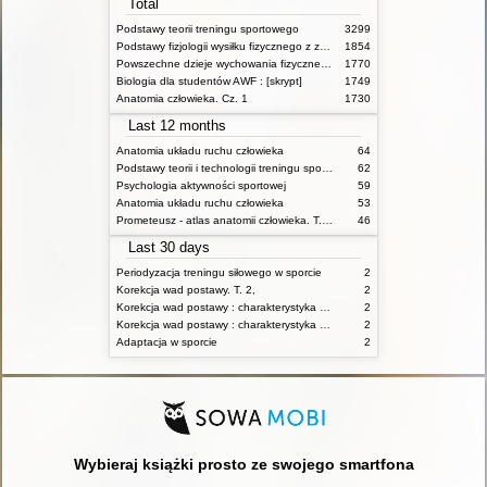
Total
Podstawy teorii treningu sportowego
3299
Podstawy fizjologii wysiłku fizycznego z zarysem fizjologii człowieka
1854
Powszechne dzieje wychowania fizycznego i sportu
1770
Biologia dla studentów AWF : [skrypt]
1749
Anatomia człowieka. Cz. 1
1730
Last 12 months
Anatomia układu ruchu człowieka
64
Podstawy teorii i technologii treningu sportowego : praca zbiorowa. T. 2
62
Psychologia aktywności sportowej
59
Anatomia układu ruchu człowieka
53
Prometeusz - atlas anatomii człowieka. T. 1,
46
Last 30 days
Periodyzacja treningu siłowego w sporcie
2
Korekcja wad postawy. T. 2,
2
Korekcja wad postawy : charakterystyka wad postawy oraz postępowanie korekcyjne w poszczególnych rodzajach wad. T. 1
2
Korekcja wad postawy : charakterystyka wad postawy oraz postępowanie korekcyjne w poszczególnych rodzajach wad. T. 2
2
Adaptacja w sporcie
2
Wybieraj książki prosto ze swojego smartfona