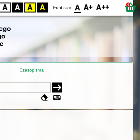
0
D
BW
YB
BY
F0
F1
F2
Font size:
iego
go
e
Czasopisma