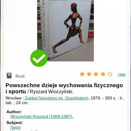
rate
Book
Powszechne dzieje wychowania fizycznego
i sportu
/ Ryszard Wroczyński.
Wrocław :
Zakład Narodowy im. Ossolińskich
, 1979.
-
393 s. : il.,
tab. ; 24 cm.
Author
Wroczyński Ryszard (1909-1987).
Subject
Sport