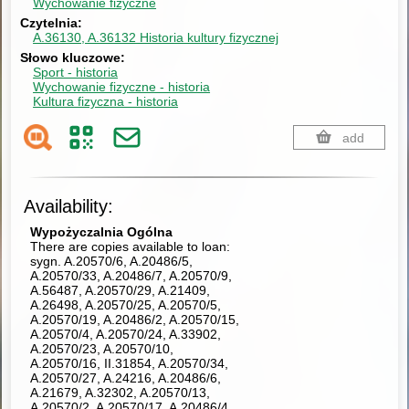
Wychowanie fizyczne
Czytelnia
A.36130, A.36132 Historia kultury fizycznej
Słowo kluczowe
Sport - historia
Wychowanie fizyczne - historia
Kultura fizyczna - historia
add
Availability:
Wypożyczalnia Ogólna
There are copies available to loan:
sygn. A.20570/6, A.20486/5,
A.20570/33, A.20486/7, A.20570/9,
A.56487, A.20570/29, A.21409,
A.26498, A.20570/25, A.20570/5,
A.20570/19, A.20486/2, A.20570/15,
A.20570/4, A.20570/24, A.33902,
A.20570/23, A.20570/10,
A.20570/16, II.31854, A.20570/34,
A.20570/27, A.24216, A.20486/6,
A.21679, A.32302, A.20570/13,
A.20570/2, A.20570/17, A.20486/4,