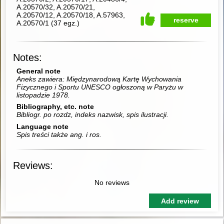
A.20570/32, A.20570/21,
A.20570/12, A.20570/18, A.57963,
reserve
A.20570/1
(
37 egz.
)
Notes:
General note
Aneks zawiera: Międzynarodową Kartę Wychowania
Fizycznego i Sportu UNESCO ogłoszoną w Paryżu w
listopadzie 1978.
Bibliography, etc. note
Bibliogr. po rozdz, indeks nazwisk, spis ilustracji.
Language note
Spis treści także ang. i ros.
Reviews:
No reviews
Add review