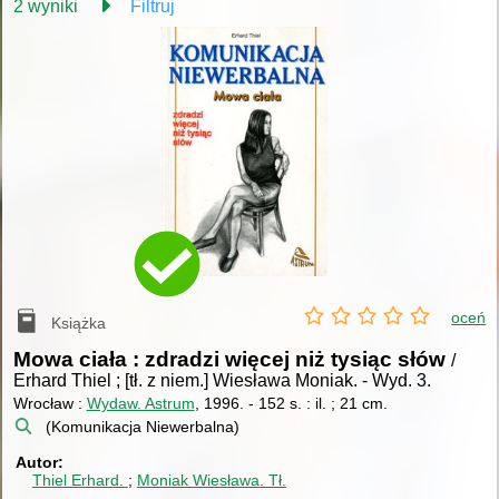
2 wyniki
Filtruj
oceń
Książka
Mowa ciała : zdradzi więcej niż tysiąc słów
/
Erhard Thiel ; [tł. z niem.] Wiesława Moniak.
-
Wyd. 3.
Wrocław :
Wydaw. Astrum
, 1996.
-
152 s. : il. ; 21 cm.
(Komunikacja Niewerbalna)
Autor
Thiel Erhard.
Moniak Wiesława.
Tł.