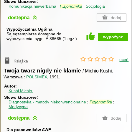
Słowo kluczowe
Komunikacja niewerbalna
Fizjonomika
Socjologia
dostępna
dodaj
Wypożyczalnia Ogólna
Są egzemplarze dostępne do
wypożycz
wypożyczenia:
sygn. A.38665
(
1 egz.
)
oceń
Książka
Twoja twarz nigdy nie kłamie
/ Michio Kushi.
Warszawa :
POLSIMEX
, 1991.
Autor
Kushi Michio.
Słowo kluczowe
Diagnostyka - metody niekonwencjonalne
Fizjonomika
Medycyna
dostępna
dodaj
Dla pracowników AWF