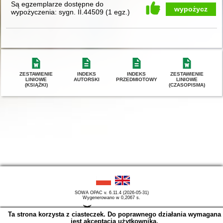
Są egzemplarze dostępne do
wypożycz
wypożyczenia:
sygn. II.44509
(
1 egz.
)
ZESTAWIENIE
INDEKS
INDEKS
ZESTAWIENIE
LINIOWE
AUTORSKI
PRZEDMIOTOWY
LINIOWE
(KSIĄŻKI)
(CZASOPISMA)
SOWA OPAC v. 6.11.4 (2026-05-31)
Wygenerowano w 0,2067 s.
Ta strona korzysta z ciasteczek. Do poprawnego działania wymagana
jest akceptacja użytkownika.