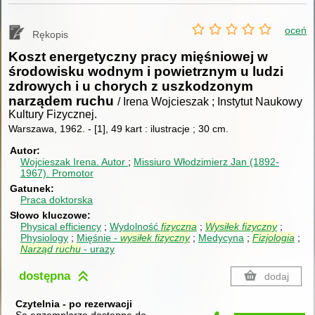
oceń
Rękopis
Koszt energetyczny pracy mięśniowej w
środowisku wodnym i powietrznym u ludzi
zdrowych i u chorych z uszkodzonym
narządem ruchu
/ Irena Wojcieszak ; Instytut Naukowy
Kultury Fizycznej.
Warszawa, 1962.
-
[1], 49 kart : ilustracje ; 30 cm.
Autor
Wojcieszak Irena.
Autor
Missiuro Włodzimierz Jan (1892-
1967).
Promotor
Gatunek
Praca doktorska
Słowo kluczowe
Physical efficiency
Wydolność
fizyczna
Wysiłek
fizyczny
Physiology
Mięśnie -
wysiłek
fizyczny
Medycyna
Fizjologia
Narząd
ruchu
- urazy
dostępna
dodaj
Czytelnia - po rezerwacji
Są egzemplarze dostępne do