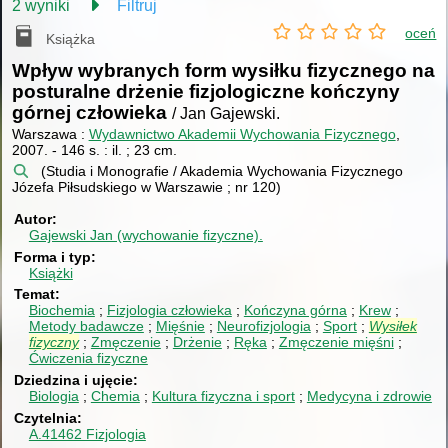
2 wyniki
Filtruj
oceń
Książka
Wpływ wybranych form wysiłku fizycznego na
posturalne drżenie fizjologiczne kończyny
górnej człowieka
/ Jan Gajewski.
Warszawa :
Wydawnictwo Akademii Wychowania Fizycznego
,
2007.
-
146 s. : il. ; 23 cm.
(Studia i Monografie / Akademia Wychowania Fizycznego
Józefa Piłsudskiego w Warszawie ; nr 120)
Autor
Gajewski Jan (wychowanie fizyczne).
Forma i typ
Książki
Temat
Biochemia
Fizjologia człowieka
Kończyna górna
Krew
Metody badawcze
Mięśnie
Neurofizjologia
Sport
Wysiłek
fizyczny
Zmęczenie
Drżenie
Ręka
Zmęczenie mięśni
Ćwiczenia fizyczne
Dziedzina i ujęcie
Biologia
Chemia
Kultura fizyczna i sport
Medycyna i zdrowie
Czytelnia
A.41462 Fizjologia