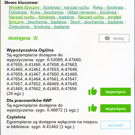
Słowo kluczowe
Wysiłek
fizyczny
- fizjologia - narząd ruchu
Ręka - fizjologia
Fizjologia
Krew - biochemia
Układ nerwowy - fizjologia
Narząd
ruchu
-
fizjologia
- badanie
Narząd
ruchu
-
wysiłek
fizyczny
- biochemia - badania
Sport - biochemia - badanie
Zmęczenie - fizjologia - badanie
dostępna
dodaj
Wypożyczalnia Ogólna
Są egzemplarze dostępne do
wypożyczenia:
sygn. A.53089, A.47660,
A.47655, A.41466, A.47658, A.47663,
A.41465, A.41461, A.47653, A.47648,
A.47659, A.41467, A.47650, A.41468,
A.47654, A.41464, A.47661, A.47647,
A.47657, A.47652, A.48469, A.47649,
A.41469, A.47662, A.41463, A.47656
wypożycz
(
26 egz.
)
Dla pracowników AWF
Są egzemplarze dostępne do
wypożycz
wypożyczenia:
sygn. II.48872
(
1 egz.
)
Czytelnia
Egzemplarze są dostępne wyłącznie na miejscu
sprawdź
w bibliotece:
sygn. A.41462
(
1 egz.
)