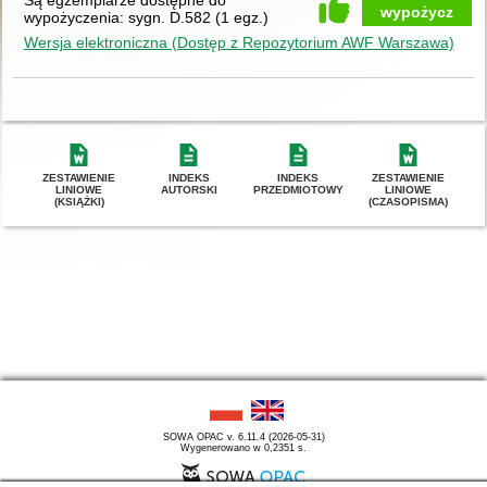
wypożycz
wypożyczenia:
sygn. D.582
(
1 egz.
)
Wersja elektroniczna (Dostęp z Repozytorium AWF Warszawa)
ZESTAWIENIE
INDEKS
INDEKS
ZESTAWIENIE
LINIOWE
AUTORSKI
PRZEDMIOTOWY
LINIOWE
(KSIĄŻKI)
(CZASOPISMA)
SOWA OPAC v. 6.11.4 (2026-05-31)
Wygenerowano w 0,2351 s.